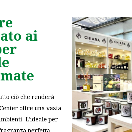
re
ato ai
per
le
umate
utto ciò che renderà
 Center offre una vasta
mbienti. L’ideale per
 fragranza perfetta